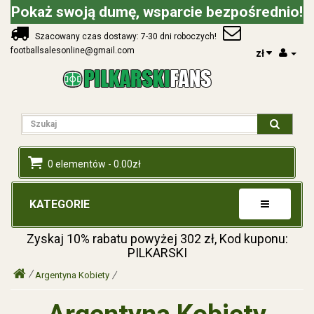
Pokaż swoją dumę, wsparcie bezpośrednio!
Szacowany czas dostawy: 7-30 dni roboczych!
footballsalesonline@gmail.com
zł
0 elementów - 0.00zł
KATEGORIE
Zyskaj
10%
rabatu powyżej
302
zł, Kod kuponu:
PILKARSKI
Argentyna Kobiety