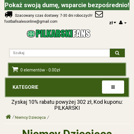
Pokaż swoją dumę, wsparcie bezpośrednio!
Szacowany czas dostawy: 7-30 dni roboczych!
footballsalesonline@gmail.com
zł
0 elementów - 0.00zł
KATEGORIE
Zyskaj
10%
rabatu powyżej
302
zł, Kod kuponu:
PILKARSKI
Niemcy Dziecięca