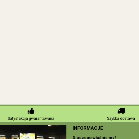
Satysfakcja gwarantowana
Szybka dostawa
INFORMACJE
Dlaczego właśnie my?