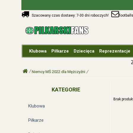
Szacowany czas dostawy: 7-30 dni roboczych!
footbal
Klubowa
Piłkarze
Dziecięca
Reprezentacje
Niemcy MŚ 2022 dla Mężczyźni
KATEGORIE
Brak produkt
Klubowa
Piłkarze