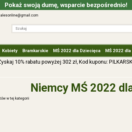
Pokaż swoją dumę, wsparcie bezpośrednio!
lsalesonline@gmail.com
Kobiety
Bramkarskie
MŚ 2022 dla Dziecięca
MŚ 2022 dla
Zyskaj
10%
rabatu powyżej
302
zł, Kod kuponu:
PILKARSK
Niemcy MŚ 2022 dl
ów w tej kategorii