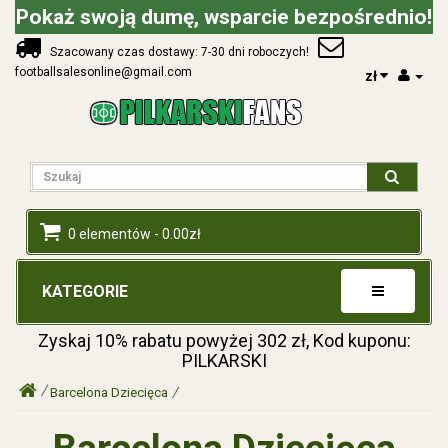
Pokaż swoją dumę, wsparcie bezpośrednio!
Szacowany czas dostawy: 7-30 dni roboczych!
footballsalesonline@gmail.com
zł
0 elementów - 0.00zł
KATEGORIE
Zyskaj
10%
rabatu powyżej
302
zł, Kod kuponu:
PILKARSKI
Barcelona Dziecięca