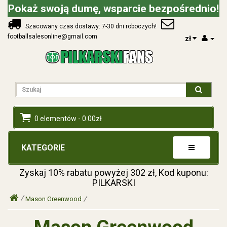
Pokaż swoją dumę, wsparcie bezpośrednio!
Szacowany czas dostawy: 7-30 dni roboczych!
footballsalesonline@gmail.com
zł
0 elementów - 0.00zł
KATEGORIE
Zyskaj
10%
rabatu powyżej
302
zł, Kod kuponu:
PILKARSKI
Mason Greenwood