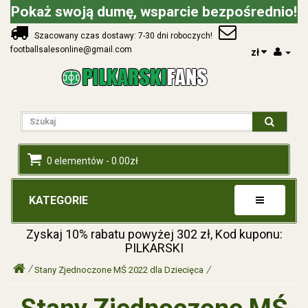
Pokaż swoją dumę, wsparcie bezpośrednio!
Szacowany czas dostawy: 7-30 dni roboczych!
footballsalesonline@gmail.com
zł
0 elementów - 0.00zł
KATEGORIE
Zyskaj
10%
rabatu powyżej
302
zł, Kod kuponu:
PILKARSKI
Stany Zjednoczone MŚ 2022 dla Dziecięca