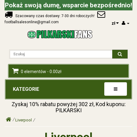
Pokaż swoją dumę, wsparcie bezpośrednio!
Szacowany czas dostawy: 7-30 dni roboczych!
footballsalesonline@gmail.com
zł
0 elementów - 0.00zł
KATEGORIE
Zyskaj
10%
rabatu powyżej
302
zł, Kod kuponu:
PILKARSKI
Liverpool